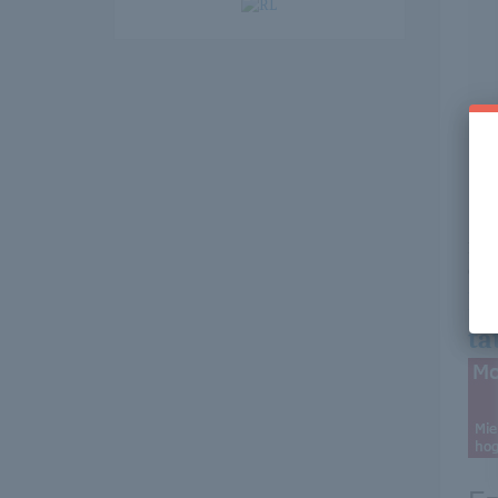
Itt 
erre 
ht
ta