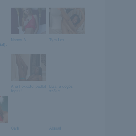
Nancy A
Tyra Lex
al) /
Ana Foxxxtól padlót
Liza, a dögös
fogsz!
szőke
Carli
Abigail