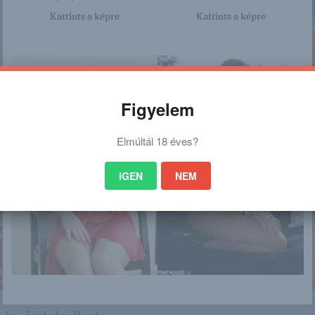
Kattints a képre
Kattints a képre
Figyelem
Elmúltál 18 éves?
nagyon sok olyan lány van, aki cseppet sem szégyenlős. Ha ennek a lánynak 
a linkre: -:-
IGEN
NEM
tp://lamaszeme.blog.hu/2015/12/08/klo
thassa_magat