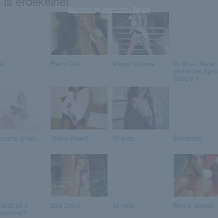
 is érdekelhet
Powered by
WordPress Popup
ia
Fierra Cruz
Megan Monroe
Ui Mita / Nude
(Valentine Speci
Gallery 1.
antha Shain
Vickie Powell
Orlanda
Bernadett
róbálnád a
Lika Dolce
Simona
Nicole Graves
racomat?