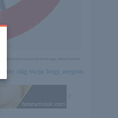
a teljes képsorozatra kíváncsi vagy, akkor kattints
e_mar_alig_varja_hogy_megmu
/