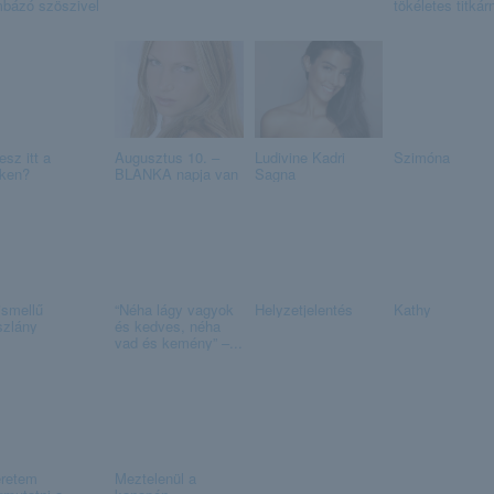
bázó szöszivel
tökéletes titkár
esz itt a
Augusztus 10. –
Ludivine Kadri
Szimóna
ken?
BLANKA napja van
Sagna
ismellű
“Néha lágy vagyok
Helyzetjelentés
Kathy
szlány
és kedves, néha
vad és kemény” –...
retem
Meztelenül a