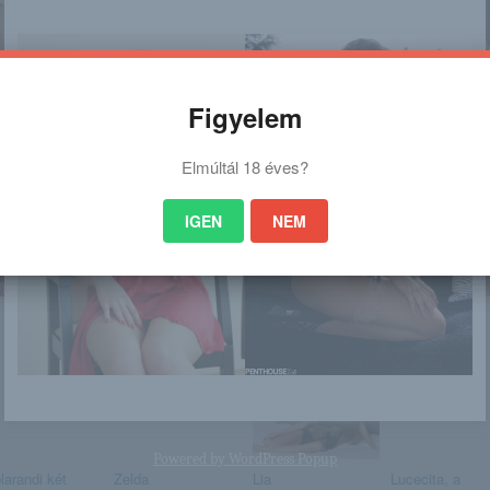
Figyelem
nagyon sok olyan lány van, aki cseppet sem szégyenlős. Ha ennek a lánynak 
Elmúltál 18 éves?
https://amellbimboorok.blog.hu/2
a linkre: -:-
IGEN
NEM
 is érdekelhet
Powered by
WordPress Popup
larandi két
Zelda
Lia
Lucecita, a