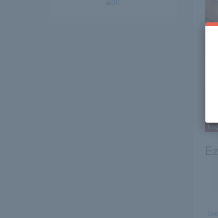
Itt 
erre 
Ez
Dup