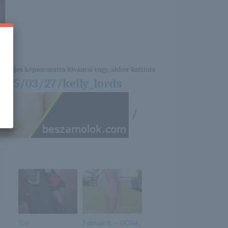
a teljes képsorozatra kíváncsi vagy, akkor kattints
015/03/27/kelly_lords
/
Tori
Február 6. – DÓRA,