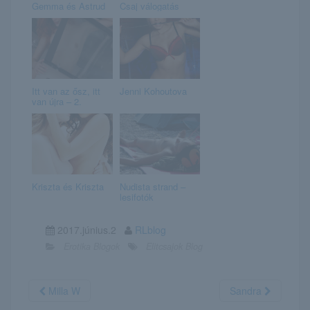
Gemma és Astrud
Csaj válogatás
Itt van az ősz, itt
Jenni Kohoutova
van újra – 2.
Kriszta és Kriszta
Nudista strand –
lesifotók
2017.június.2
RLblog
Erotika Blogok
Elitcsajok Blog
Milla W
Sandra