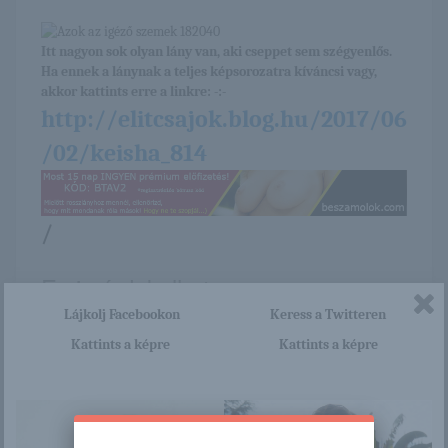
Itt nagyon sok olyan lány van, aki cseppet sem szégyenlős.
Ha ennek a lánynak a teljes képsorozatra kíváncsi vagy,
akkor kattints erre a linkre: -:-
http://elitcsajok.blog.hu/2017/06
/02/keisha_814
/
Ez is érdekelhet
Lájkolj Facebookon
Keress a Twitteren
Kattints a képre
Kattints a képre
Jolly és Krausz
Francine
Gábor is letérdelt
2025-ben: idén ...