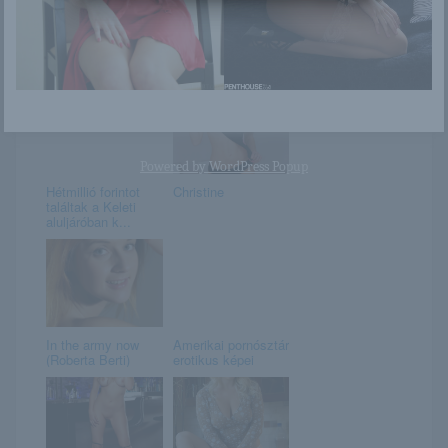
Jillisa Lynn
Aelita
Powered by
WordPress Popup
Hétmillió forintot
Christine
találtak a Keleti
aluljáróban k...
In the army now
Amerikai pornósztár
(Roberta Berti)
erotikus képei