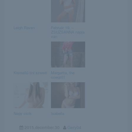
Leigh Raven
Február 19. –
ZSUZSANNA napja
van
Kismellű tini szereti
Margarita, the
cowgirl!!
Nagy cicik
Isabella
2015.december.30
Gery04