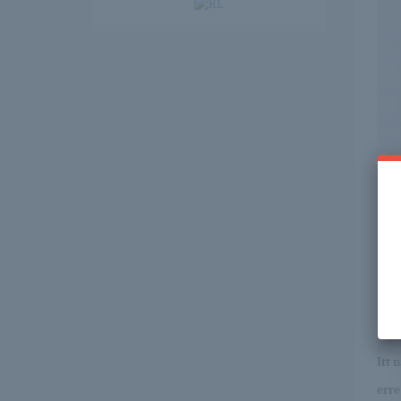
Itt 
erre 