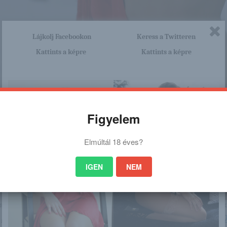
Lájkolj Facebookon
Keress a Twitteren
Kattints a képre
Kattints a képre
Figyelem
Elmúltál 18 éves?
IGEN
NEM
nagyon sok olyan lány van, aki cseppet sem szégyenlős. Ha ennek a lánynak 
http://maisuna.blog.hu/2016/01/
a linkre: -:-