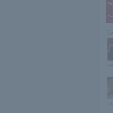
Ez
邓森
Li 