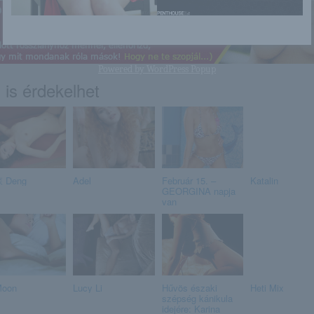
Powered by
WordPress Popup
 is érdekelhet
 Deng
Adel
Február 15. –
Katalin
GEORGINA napja
van
Moon
Lucy Li
Hűvös északi
Heti Mix
szépség kánikula
idejére: Karina