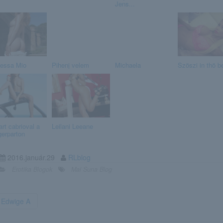
Jens...
essa Mio
Pihenj velem
Michaela
Szöszi in thö b
rt cabrioval a
Leilani Leeane
gerparton
2016.január.29
RLblog
Erotika Blogok
Mai Suna Blog
Edwige A