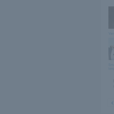
Van
Sma
ten