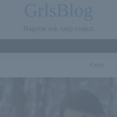
GrlsBlog
Nagyon sok szép csajszi
Katya