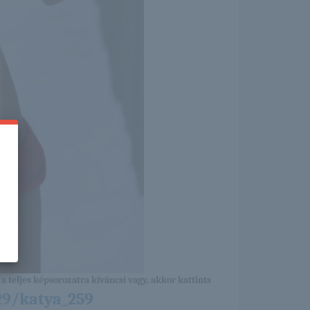
a teljes képsorozatra kíváncsi vagy, akkor kattints
29/katya_259