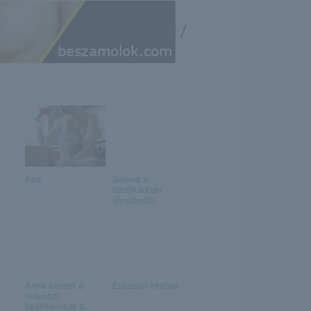
/
Kira
Selena a
fürdőkádban
élvezkedik
Anna szereti a
Eurasian Hotties
művészi
beállításokat 2.