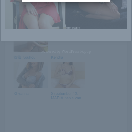
Brianna Frost
Kayleigh
Powered by
WordPress Popup
蔻蔻 Koukou
Kendra
Khyanna
Szeptember 12. –
MÁRIA napja van