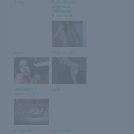
Ketrin
Sallai Nóráról
megszólalt
kolléganője,
Kulcsár Edi...
Saku
Tiffany Tailor
Leila királynő
Luda
pucéran (+18)
Bombázók a
Szőke démon