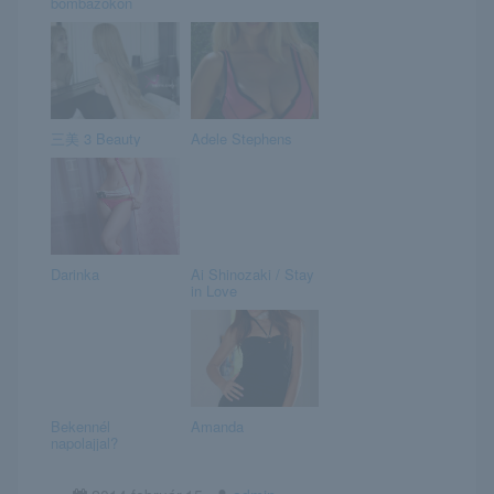
bombázókon
三美 3 Beauty
Adele Stephens
Darinka
Ai Shinozaki / Stay
in Love
Bekennél
Amanda
napolajjal?