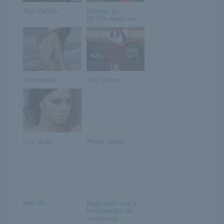
Tera Patrick
Március 22. –
BEÁTA napja van
Konstansija
Amy Latina
Una Grujic
Pihenj velem
Heti Mix
Nagymellű csaj a
konyhapultra ült
meztelenül