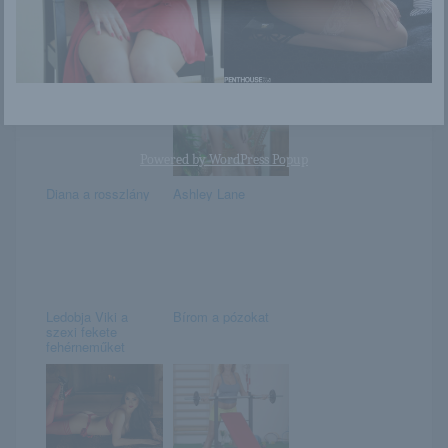
Laura
Remy
Powered by
WordPress Popup
Diana a rosszlány
Ashley Lane
Ledobja Viki a
Bírom a pózokat
szexi fekete
fehérneműket