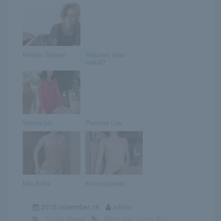
Kristen Stewart
Tetszem ruha
nélkül?
Venice Lei
Pammie Lee
Mia Sollis
Konyhatündér
2015.november.18
admin
Erotika Blogok
Barna hajú lányok Blog