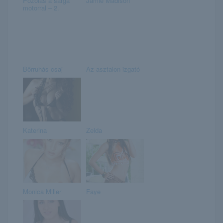
Pózolás a sárga
Jamie Madison
motorral – 2.
Bőrruhás csaj
Az asztalon izgató
Katerina
Zelda
Monica Miller
Faye