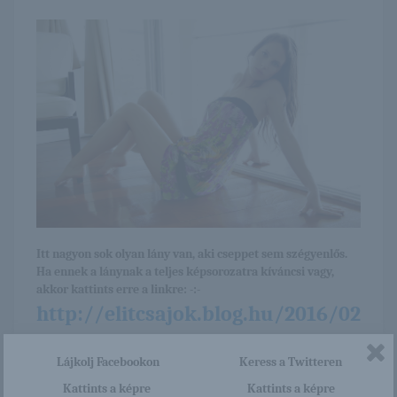
Itt nagyon sok olyan lány van, aki cseppet sem szégyenlős.
Ha ennek a lánynak a teljes képsorozatra kíváncsi vagy,
akkor kattints erre a linkre: -:-
http://elitcsajok.blog.hu/2016/02
/06/kamlyn_136
Lájkolj Facebookon
Keress a Twitteren
Kattints a képre
Kattints a képre