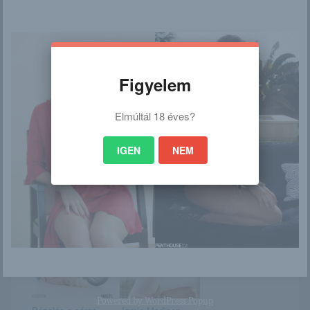
/
Ez is érdekelhet
Figyelem
Elmúltál 18 éves?
Michaela
Mea Shimotsuki
IGEN
NEM
Suzanna
Veronika
Powered by
WordPress Popup