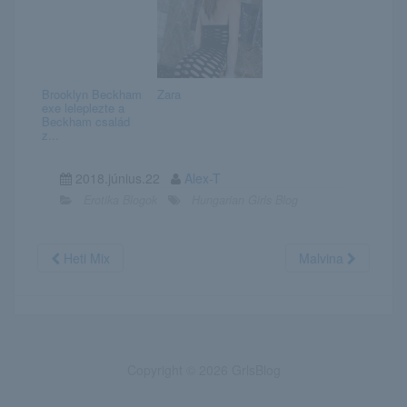
Brooklyn Beckham
Zara
exe leleplezte a
Beckham család
z...
2018.június.22
Alex-T
Erotika Blogok
Hungarian Girls Blog
Heti Mix
Malvina
Copyright © 2026 GrlsBlog