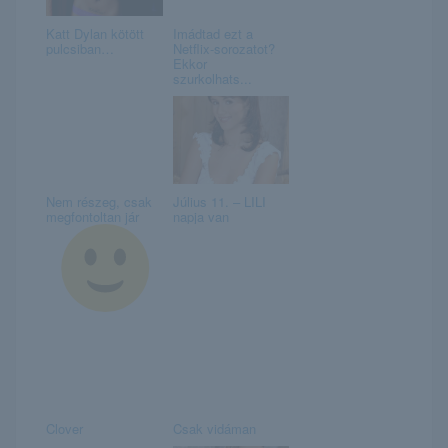
Katt Dylan kötött
Imádtad ezt a
pulcsiban…
Netflix-sorozatot?
Ekkor
szurkolhats...
Nem részeg, csak
Július 11. – LILI
megfontoltan jár
napja van
Clover
Csak vidáman