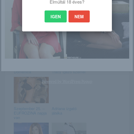
Elmúltál 18 éves?
IGEN
NEM
Kapri Styles a
Debora A
bárpulton
Domenica
Tracy igéző szemei
Powered by
WordPress Popup
Szeptember 25. –
Adriana izgató
EUFROZINA napja
játéka
van