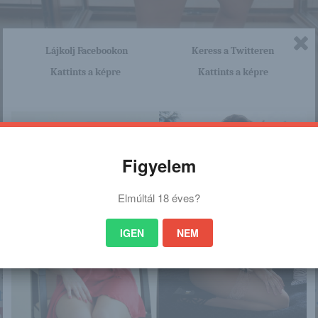
Lájkolj Facebookon
Keress a Twitteren
Kattints a képre
Kattints a képre
Figyelem
Elmúltál 18 éves?
IGEN
NEM
nagyon sok olyan lány van, aki cseppet sem szégyenlős. Ha ennek a lánynak 
a linkre: -:-
tp://hungariangirls.blog.hu/2018/06/22