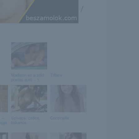
/
Madison és a zöld
Tiffany
postás autó – 1.
 –
Szivacs, csöcs,
Coccinelle
apja
bakancs