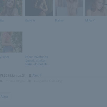
ita
Katie A
Kalisy
Milla Y
y Tyler
Zápor, zivatar és
jégeső, a héten
bármi előfordulh...
2018.június.21
Alex-T
Erotika Blogok
Hungarian Girls Blog
Alina