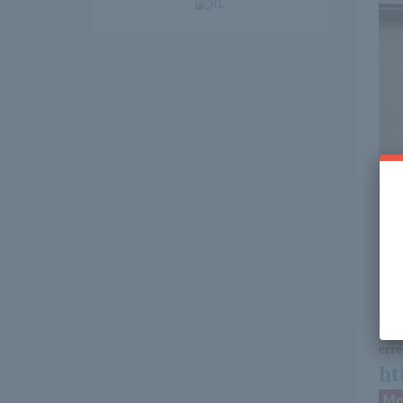
Itt 
erre 
ht