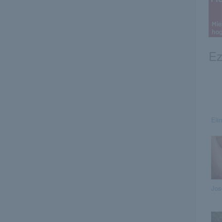
Ez
Eli
Jos