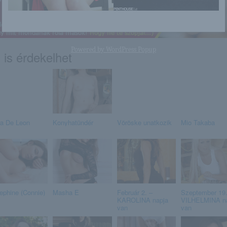
Powered by
WordPress Popup
 is érdekelhet
na De Leon
Konyhatündér
Vöröske unatkozik
Mio Takaba
ephine (Connie)
Masha E
Február 2. –
Szeptember 19.
KAROLINA napja
VILHELMINA n
van
van