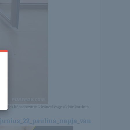
a teljes képsorozatra kíváncsi vagy, akkor kattints
/junius_22_paulina_napja_van