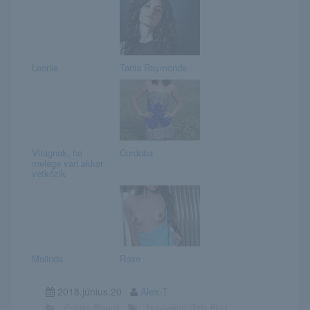
Leonie
Tania Raymonde
Virágnak, ha
Cordoba
melege van akkor
vetkőzik
Malinda
Rose
2018.június.20
Alex-T
Erotika Blogok
Hungarian Girls Blog