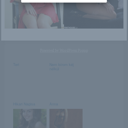
Violla
Coco
Powered by
WordPress Popup
Teri
Nem bírom kéj
nélkül
Hikari Nagisa
Anna