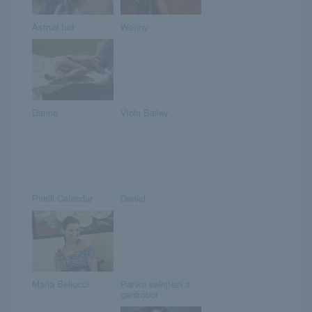
Astrud tud
Wenny
Darina
Viola Bailey
Pirelli Calendar
Daniel
Maria Bellucci
Panka selejtezi a
gardróbot