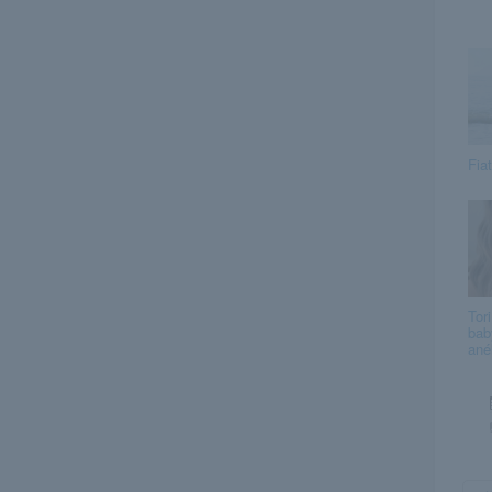
Fia
Tor
bab
ané