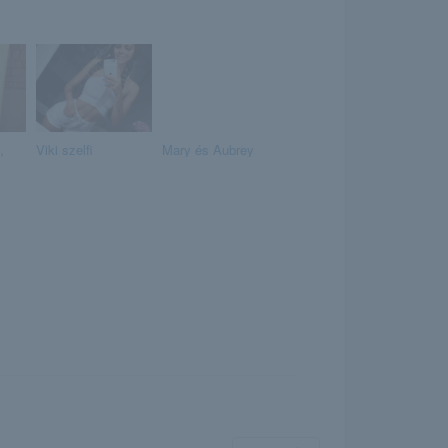
,
Viki szelfi
Mary és Aubrey