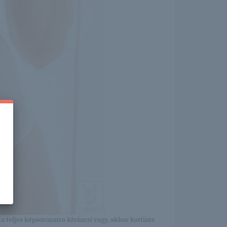
a teljes képsorozatra kíváncsi vagy, akkor kattints