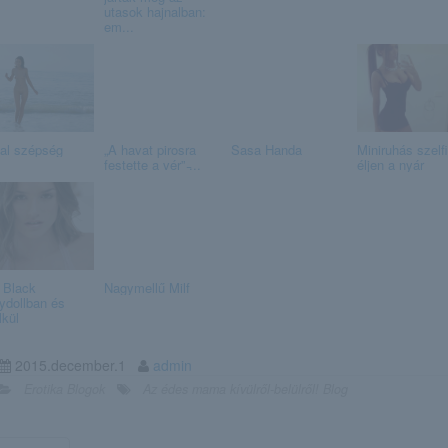
utasok hajnalban:
em...
tal szépség
„A havat pirosra
Sasa Handa
Miniruhás szelfi
festette a vér” ̵...
éljen a nyár
i Black
Nagymellű Milf
ydollban és
lkül
2015.december.1
admin
Erotika Blogok
Az édes mama kívülről-belülről! Blog