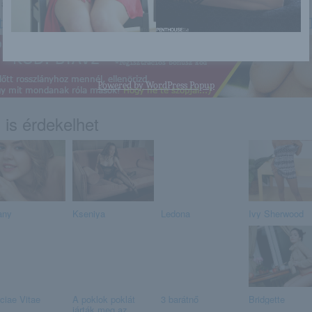
a linkre: -:-
tp://ajoedesanyadbelulrol.blog.hu/2015
Powered by
WordPress Popup
 is érdekelhet
any
Kseniya
Ledona
Ivy Sherwood
iciae Vitae
A poklok poklát
3 barátnő
Bridgette
járták meg az