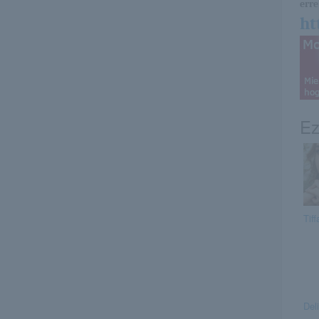
erre 
ht
Ez
Tiff
Del