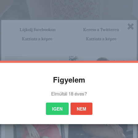
Lájkolj Facebookon
Keress a Twitteren
Kattints a képre
Kattints a képre
Figyelem
Elmúltál 18 éves?
IGEN
NEM
nagyon sok olyan lány van, aki cseppet sem szégyenlős. Ha ennek a lánynak 