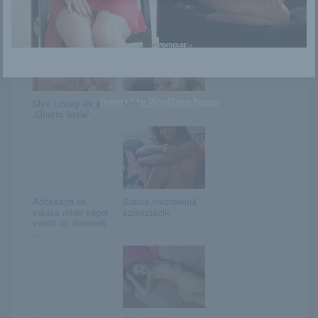
Fehér tangabugyi a
Sydney Cole
csokoládé bőrön
Powered by
WordPress Popup
Mya Lovely és a
Mila
„Ghetto Style”
Adóssága és
Stacia meztelenül
válása miatt véget
sziesztázik
vetett az életének
...