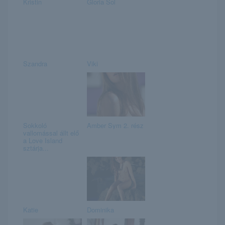
Kristin
Gloria Sol
Szandra
Viki
Sokkoló
Amber Sym 2. rész
vallomással állt elő
a Love Island
sztárja...
Katie
Dominika