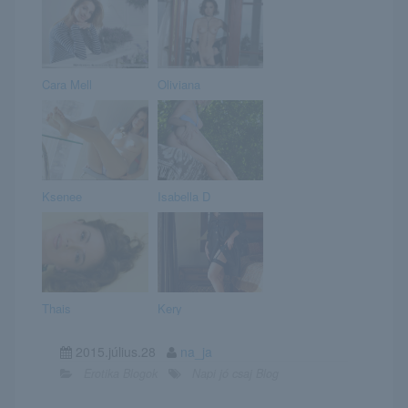
Cara Mell
Oliviana
Ksenee
Isabella D
Thais
Kery
2015.július.28
na_ja
Erotika Blogok
Napi jó csaj Blog