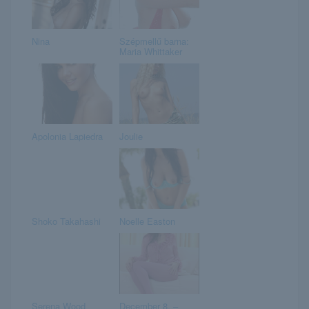
Nina
Szépmellű barna:
Maria Whittaker
Apolonia Lapiedra
Joulie
Shoko Takahashi
Noelle Easton
Serena Wood
December 8. –