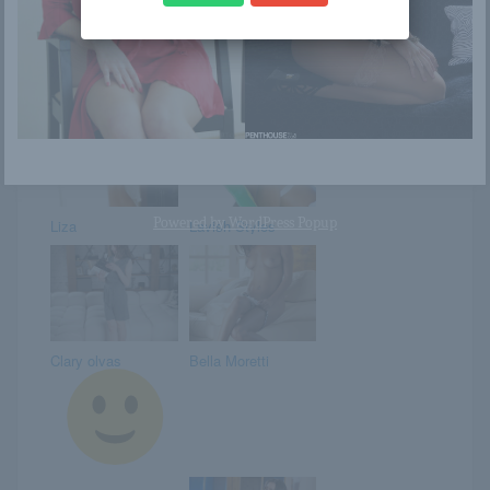
Lindy vérforralóan
Elina
csábos idomai
Powered by
WordPress Popup
Liza
Lavish Styles
Clary olvas
Bella Moretti