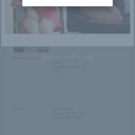
Jessa Lynn Hinton
Genevieve Gandi
Powered by
WordPress Popup
Kayden Kross
Mégsem ér véget a
Netflix
sikersorozata az 5.
évad...
Mona
Kenianische
Frauen: Flirten mit
Frauen aus Kenia