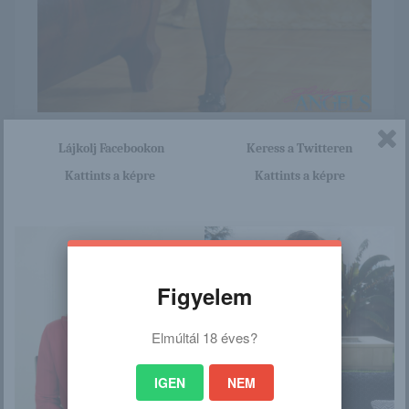
Itt nagyon sok olyan lány van, aki cseppet sem szégyenlős.
Lájkolj Facebookon
Keress a Twitteren
Ha ennek a lánynak a teljes képsorozatra kíváncsi vagy,
akkor kattints erre a linkre: -:-
Kattints a képre
Kattints a képre
http://browhair.blog.hu/2016/04
/23/ivette_718
Figyelem
/
Elmúltál 18 éves?
Ez is érdekelhet
IGEN
NEM