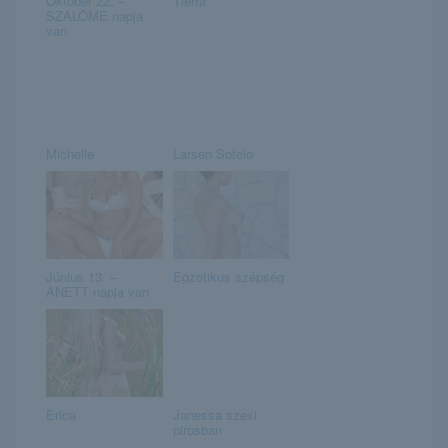
Október 22. –
Tierra
SZALÓME napja
van
Michelle
Larsen Sotelo
Június 13. –
Egzotikus szépség
ANETT napja van
Erica
Janessa szexi
pirosban