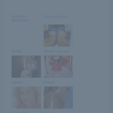
Szőke tini
Csini a pulcsim?
játszadozik
Geissa
Claudia visszatér
Isabella
Stefany