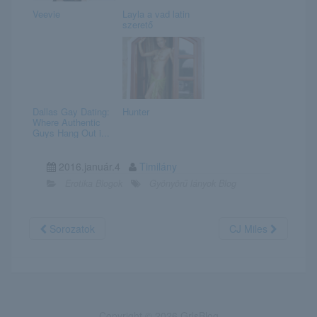
Veevie
Layla a vad latin
szerető
Dallas Gay Dating:
Hunter
Where Authentic
Guys Hang Out i...
2016.január.4
Timilány
Erotika Blogok
Gyönyörű lányok Blog
Sorozatok
CJ Miles
Copyright © 2026 GrlsBlog