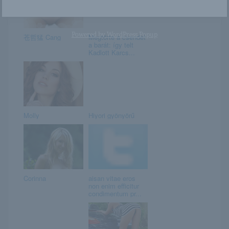
Powered by
WordPress Popup
苍哲猛 Cang
Megtörte a csendet
a barát: így telt
Kadlott Karcs...
Molly
Hiyori gyönyörű
Corinna
aisan vitae eros
non enim efficitur
condimentum pr...