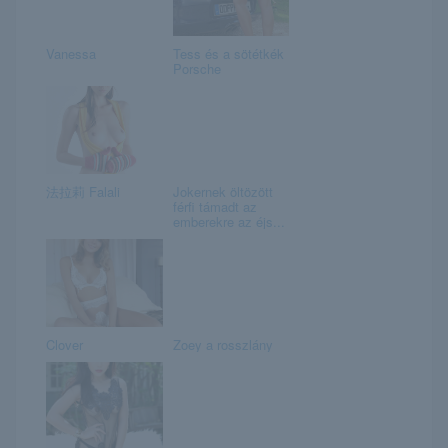
Vanessa
Tess és a sötétkék
Porsche
法拉莉 Falali
Jokernek öltözött
férfi támadt az
emberekre az éjs...
Clover
Zoey a rosszlány