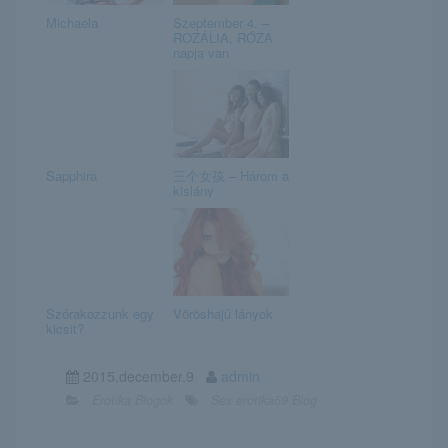
Michaela
Szeptember 4. –
ROZÁLIA, RÓZA
napja van
Sapphira
三个女孩 – Három a
kislány
Szórakozzunk egy
Vöröshajú lányok
kicsit?
2015.december.9
admin
Erotika Blogok
Sex erotika69 Blog