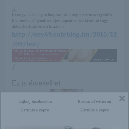
Itt nagyon sok olyan lány van, aki cseppet sem szégyenlős.
Ha ennek a lánynak a teljes képsorozatra kíváncsi vagy,
akkor kattints erre a linkre: -:-
http://sey69.cafeblog.hu/2015/12
/09/hot/
/
Ez is érdekelhet
Lájkolj Facebookon
Keress a Twitteren
Kattints a képre
Kattints a képre
Megtarthatja a Fradi
Lija
Keitát, feltéve, ha
bajnok le...