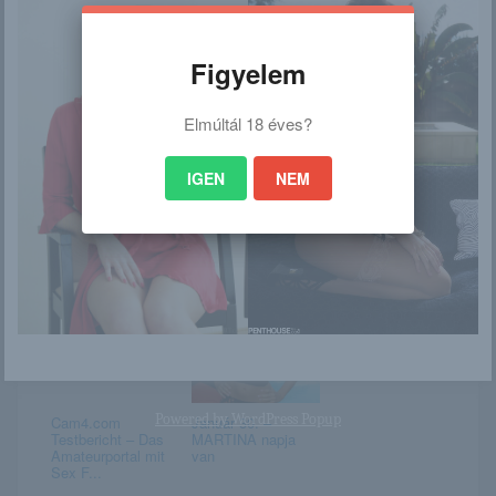
Figyelem
Elmúltál 18 éves?
Viola Bailey
Mila
IGEN
NEM
Bridgette
Élvezkednél
velem?
Powered by
WordPress Popup
Cam4.com
Január 30. –
Testbericht – Das
MARTINA napja
Amateurportal mit
van
Sex F...