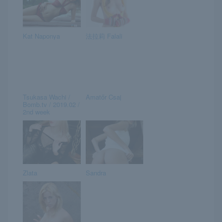
Kat Naponya
法拉莉 Falali
Tsukasa Wachi /
Amatőr Csaj
Bomb.tv / 2019.02 /
2nd week
Zlata
Sandra