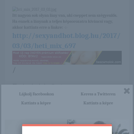
Itt nagyon sok olyan lány van, aki cseppet sem szégyenlős.
Ha ennek a lánynak a teljes képsorozatra kíváncsi vagy,
akkor kattints erre a linkre: -:-
http://sexyandhot.blog.hu/2017/
03/03/heti_mix_697
/
Ez is érdekelhet
Lájkolj Facebookon
Keress a Twitteren
Kattints a képre
Kattints a képre
Joulie
Streamate