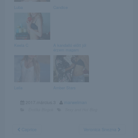
Luba
Candice
Keela C
A kandalló előtt jól
érzem magam
Leila
Amber Stars
2017.március.3
marwelman
Erotika Blogok
Sexy and Hot Blog
Caprice
Veronica Snezna