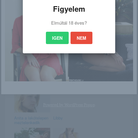
Figyelem
Elmúltál 18 éves?
Yuna Shiina /
Libby Smith
Platinum / Gallery
001-002
IGEN
NEM
Gina tengerparti
Breanna
pikniken
Powered by
WordPress Popup
Anita a lakótelepen
Libby
meztelenkedik