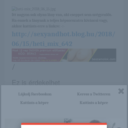
Itt nagyon sok olyan lány van, aki cseppet sem szégyenlős.
Ha ennek a lánynak a teljes képsorozatra kíváncsi vagy,
akkor kattints erre a linkre: -:-
http://sexyandhot.blog.hu/2018/
06/15/heti_mix_642
/
Ez is érdekelhet
Lájkolj Facebookon
Keress a Twitteren
Kattints a képre
Kattints a képre
Izgat a szőrös
Daisy
punci?