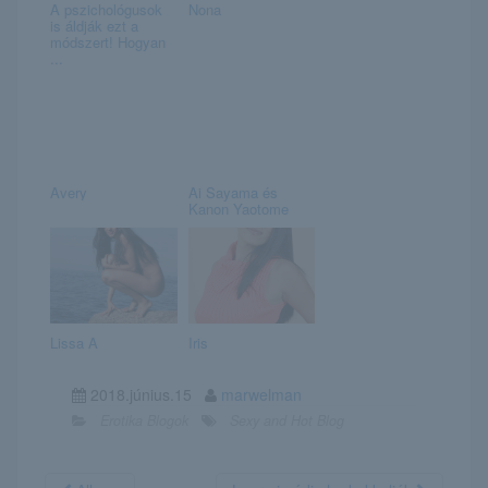
A pszichológusok
Nona
is áldják ezt a
módszert! Hogyan
...
Avery
Ai Sayama és
Kanon Yaotome
Lissa A
Iris
2018.június.15
marwelman
Erotika Blogok
Sexy and Hot Blog