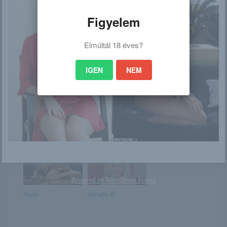
Figyelem
Elmúltál 18 éves?
Petite Lover
Jolie
tangában szerel
IGEN
NEM
Fiatal tini meztelen
Tamara
akt képei
Powered by
WordPress Popup
René
Janelle B