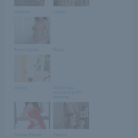
Veronica
Lena Li
Anna Dolcetia
Belka
Jasmin
Jázmin egy
rózsaszín puffon
hentereg
Tormay Zsanett
Patrizia