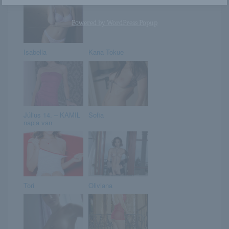
Powered by
WordPress Popup
Isabella
Kana Tokue
Július 14. – KAMIL
Sofia
napja van
Tori
Oliviana