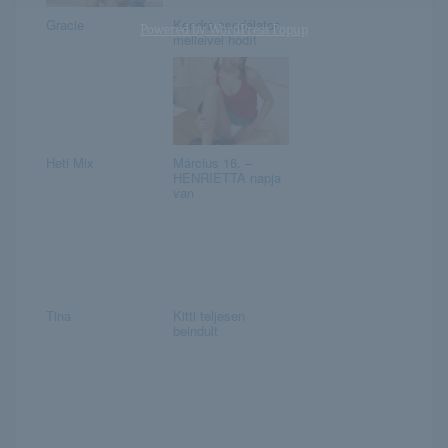
Gracie
Kendra csodálatos
Powered by
WordPress Popup
melleivel hódít
Heti Mix
Március 16. –
HENRIETTA napja
van
Tina
Kitti teljesen
beindult