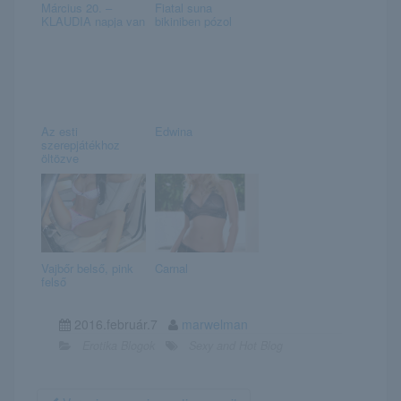
Március 20. –
Fiatal suna
KLAUDIA napja van
bikiniben pózol
Az esti
Edwina
szerepjátékhoz
öltözve
Vajbőr belső, pink
Carnal
felső
2016.február.7
marwelman
Erotika Blogok
Sexy and Hot Blog