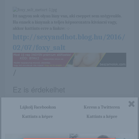
Itt nagyon sok olyan lány van, aki cseppet sem szégyenlős.
Ha ennek a lánynak a teljes képsorozatra kíváncsi vagy,
akkor kattints erre a linkre: -:-
http://sexyandhot.blog.hu/2016/
02/07/foxy_salt
/
Ez is érdekelhet
Lájkolj Facebookon
Keress a Twitteren
Kattints a képre
Kattints a képre
Eden Arya
Hallo Welt!