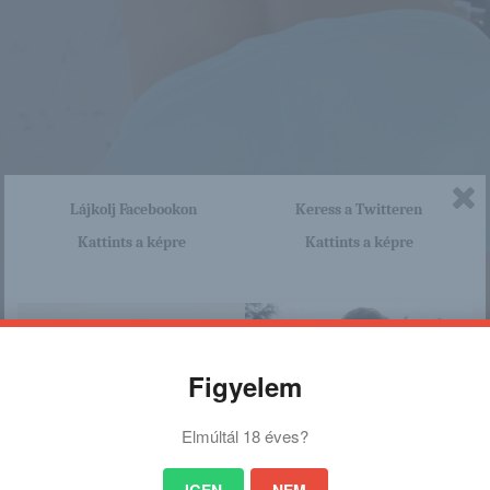
Lájkolj Facebookon
Keress a Twitteren
Kattints a képre
Kattints a képre
Figyelem
Elmúltál 18 éves?
IGEN
NEM