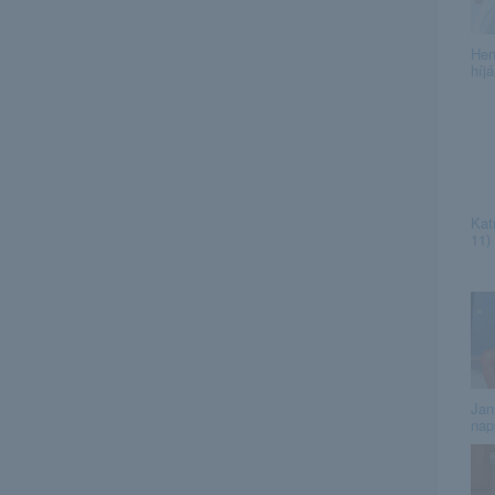
Hen
híj
Kat
11)
Jan
nap