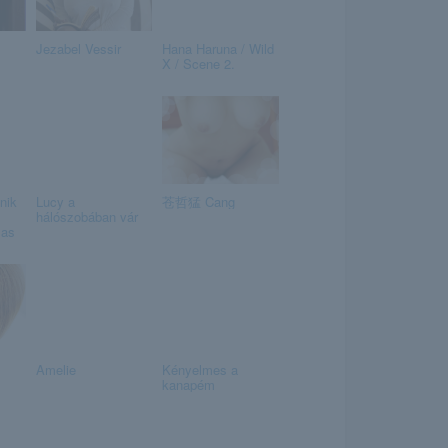
Jezabel Vessir
Hana Haruna / Wild
X / Scene 2.
nik
Lucy a
苍哲猛 Cang
hálószobában vár
zas
Amelie
Kényelmes a
kanapém