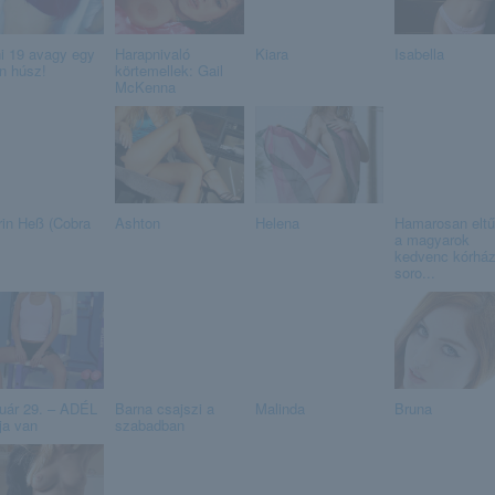
i 19 avagy egy
Harapnivaló
Kiara
Isabella
án húsz!
körtemellek: Gail
McKenna
rin Heß (Cobra
Ashton
Helena
Hamarosan eltű
a magyarok
kedvenc kórhá
soro...
uár 29. – ADÉL
Barna csajszi a
Malinda
Bruna
ja van
szabadban