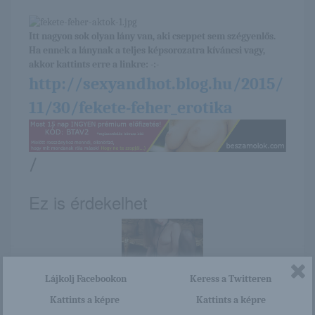
Itt nagyon sok olyan lány van, aki cseppet sem szégyenlős.
Ha ennek a lánynak a teljes képsorozatra kíváncsi vagy,
akkor kattints erre a linkre: -:-
http://sexyandhot.blog.hu/2015/
11/30/fekete-feher_erotika
/
Ez is érdekelhet
Lájkolj Facebookon
Keress a Twitteren
Pam & Stefanie :
Alyssa
Kattints a képre
Kattints a képre
Lusting Lesbians