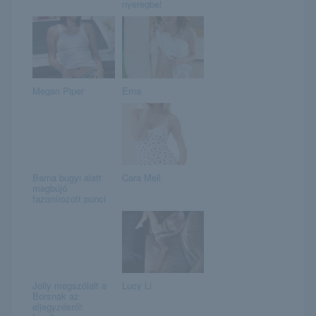
nyeregbe!
Megan Piper
Erna
Barna bugyi alatt
Cara Mell
megbújó
fazonírozott punci
Jolly megszólalt a
Lucy Li
Borsnak az
eljegyzésről: