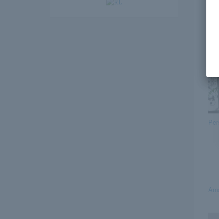
Ez
Per
Ama