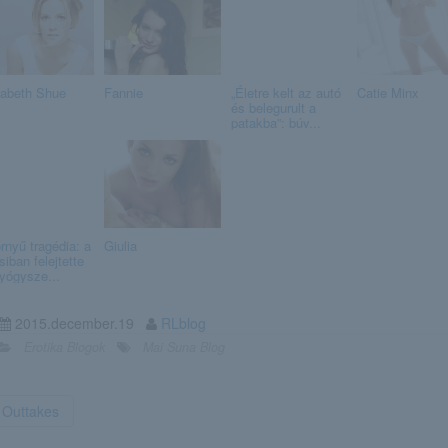
sabeth Shue
Fannie
„Életre kelt az autó
Catie Minx
és belegurult a
patakba”: búv...
rnyű tragédia: a
Giulia
iban felejtette
yógysze...
2015.december.19
RLblog
Erotika Blogok
Mai Suna Blog
Outtakes