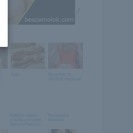
/
Ikrek
November 22. –
CECÍLIA napja van
Kubatov Gábor
Panírozásra
posztja a szívbajt
készülve
hozta a Fradi szu...