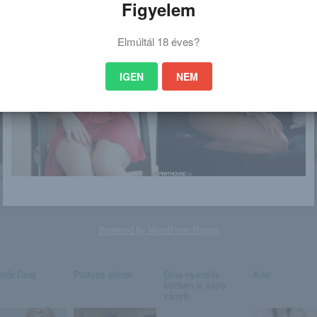
Figyelem
Elmúltál 18 éves?
IGEN
NEM
 is érdekelhet
sia Pele
Lana Violet
Madi
Azzra Hughes
Powered by
WordPress Popup
tőr Csaj
Pöttyös álmok
Gina nyaralás
Adel
közben is kéjre
vágyik