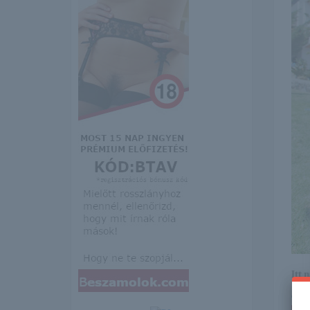
Itt 
erre 