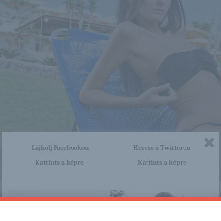
Lájkolj Facebookon
Keress a Twitteren
Kattints a képre
Kattints a képre
nagyon sok olyan lány van, aki cseppet sem szégyenlős. Ha ennek a lánynak 
http://maisuna.blog.hu/2015/12/1
a linkre: -:-