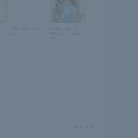
A jó, a rossz és a
Szeptember 10. –
szexi
NIKOLETT napja
van
Romana