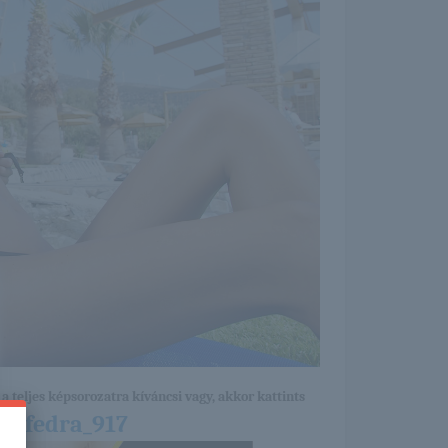
a teljes képsorozatra kíváncsi vagy, akkor kattints
9/fedra_917