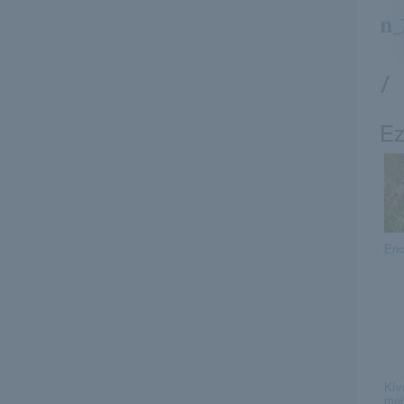
n_
/
Ez
Eri
Kív
mel