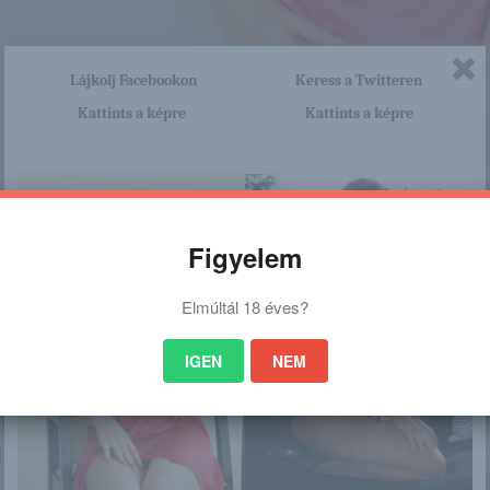
Lájkolj Facebookon
Keress a Twitteren
Kattints a képre
Kattints a képre
Figyelem
Elmúltál 18 éves?
IGEN
NEM
nagyon sok olyan lány van, aki cseppet sem szégyenlős. Ha ennek a lánynak 
a linkre: -:-
tp://hungariangirls.blog.hu/2016/02/02/