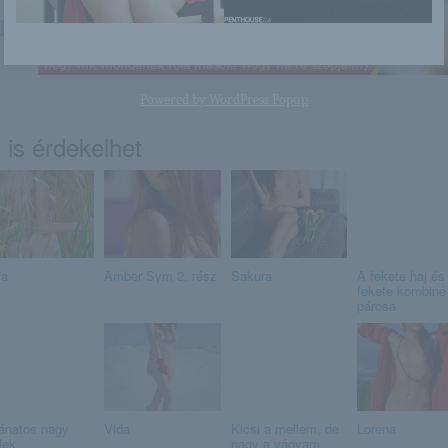
165
Powered by
WordPress Popup
 is érdekelhet
ca
Amber Sym 2. rész
Sakura
A fekete haj és
fekete kombiné
párosa
ánatos nagy
Vida
Kicsi a mellem, de
Lorena
lek
nagy a vágyam