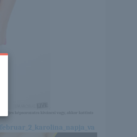
a teljes képsorozatra kíváncsi vagy, akkor kattints
februar_2_karolina_napja_va