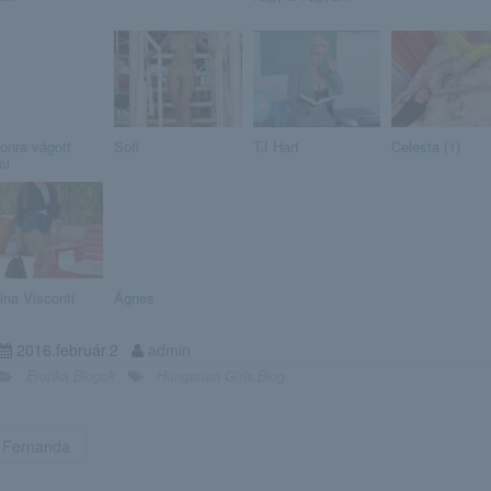
onra vágott
Sofi
TJ Hart
Celesta (1)
ci
ina Visconti
Ágnes
2016.február.2
admin
Erotika Blogok
Hungarian Girls Blog
Fernanda