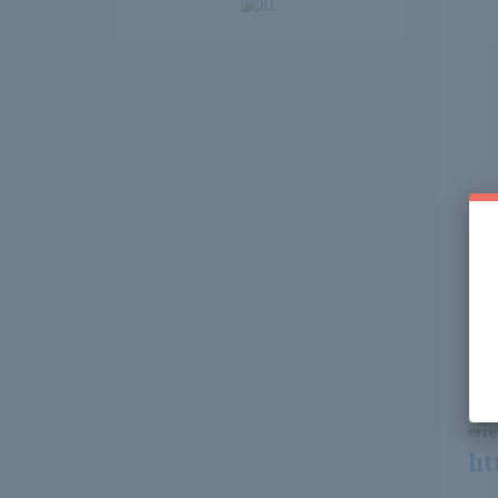
Itt 
erre 
ht