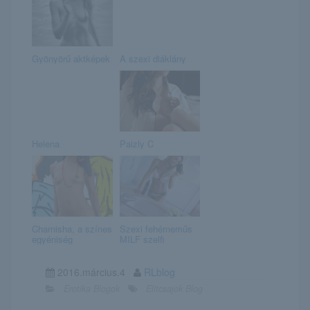
Gyönyörű aktképek
A szexi diáklány
Helena
Paizly C
Charnisha, a színes
Szexi fehérneműs
egyéniség
MILF szelfi
2016.március.4
RLblog
Erotika Blogok
Elitcsajok Blog