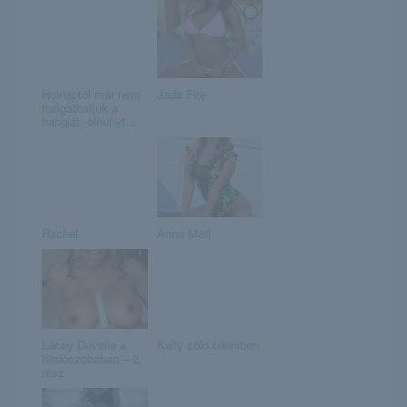
Holnaptól már nem
Jada Fire
hallgathatjuk a
hangját: elhunyt...
Rachel
Anna Mari
Lacey Duvalle a
Kally zöld bikiniben
fürdőszobában – 2.
rész