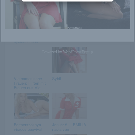
Maya kedvenc,
Thais
csillogó
nyakláncában
Powered by
WordPress Popup
Vietnamesische
Sybil
Frauen: Flirten mit
Frauen aus Viet...
Farmerszoknya
Január 5. – EMÍLIA
virágos bugyival
napja van