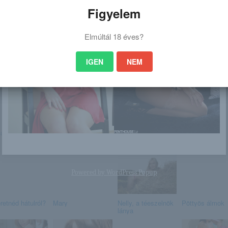
Figyelem
Elmúltál 18 éves?
IGEN
NEM
 is érdekelhet
a
Zara
Barbara Vie
Ez az élet
Powered by
WordPress Popup
retnéd hátulról?
Mary
Nelly, a téeszelnök
Pöttyös álmok
lánya