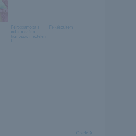
Felrobbantotta a
Felkészültem
netet a szőke
bombázó: meztelen
k...
Gisele