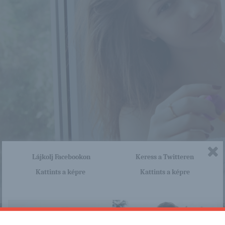
Lájkolj Facebookon
Keress a Twitteren
Kattints a képre
Kattints a képre
nagyon sok olyan lány van, aki cseppet sem szégyenlős. Ha ennek a lánynak 
http://gyonyorulanyok.blog.hu/2
a linkre: -:-