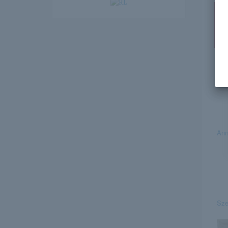
Ez
Ann
Sze