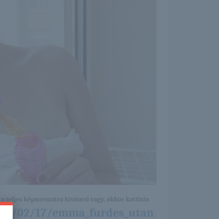
a teljes képsorozatra kíváncsi vagy, akkor kattints
016/02/17/emma_furdes_utan