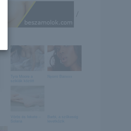
/
Tyra Moore a
Nyomi Banxxx
sziklák között
Vörös és fekete –
Barbi, a szőkeség
Solana
levetkőzik