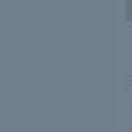
Lija
Orb
meg
köt
és..