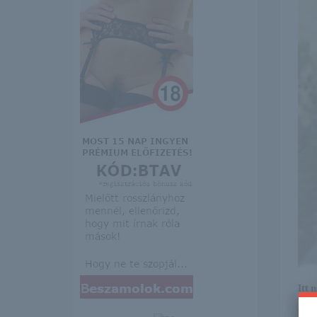
Itt 
erre 