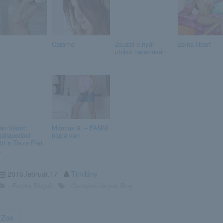
Caramel
Zsuzsi a nyár
Zeina Heart
utolsó napozásán
án Viktor:
Március 9. – FANNI
állapodást
napja van
ött a Tisza Párt
.
2016.február.17
Timilány
Erotika Blogok
Gyönyörű lányok Blog
Zoe