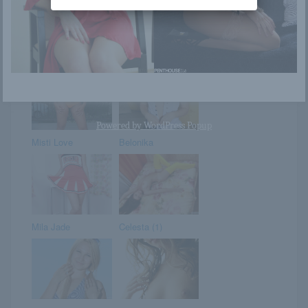
Adrienne
Ruhában, és ruha
nélkül
Powered by
WordPress Popup
Misti Love
Belonika
Mila Jade
Celesta (1)