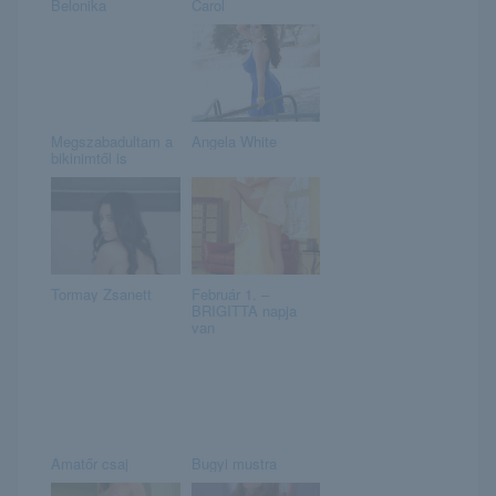
Belonika
Carol
Megszabadultam a
Angela White
bikinimtől is
Tormay Zsanett
Február 1. –
BRIGITTA napja
van
Amatőr csaj
Bugyi mustra