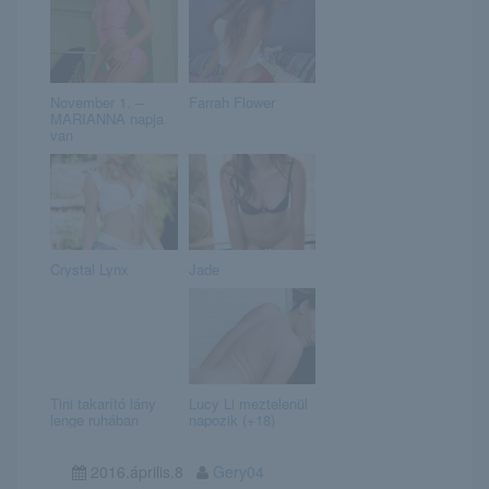
November 1. –
Farrah Flower
MARIANNA napja
van
Crystal Lynx
Jade
Tini takarító lány
Lucy Li meztelenül
lenge ruhában
napozik (+18)
2016.április.8
Gery04