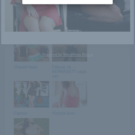
Szeptember 8. –
Erica
ADRIENN napja
van
Powered by
WordPress Popup
Chanell Heart
Február 18. –
BERNADETT napja
van
Caprice
Victoria Lynn