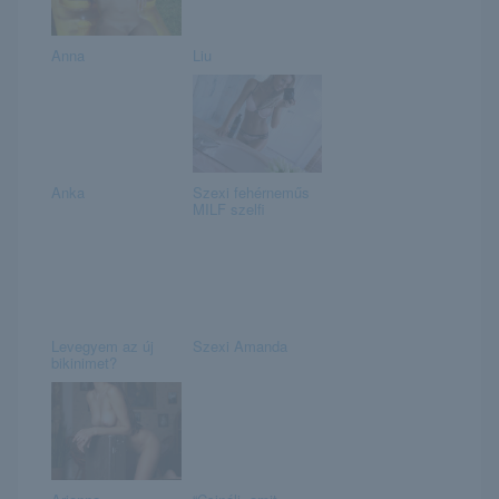
Anna
Liu
Anka
Szexi fehérneműs
MILF szelfi
Levegyem az új
Szexi Amanda
bikinimet?