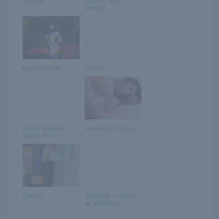
Arianna
“Csinálj, amit
akarsz!”
Malena Fendi
Saloma
Videó: Tsubomi
Josephine (Connie)
(teljes film)
Clarice
Izzadnak a lányok
az öltözőben