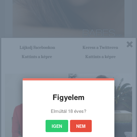
Itt nagyon sok olyan lány van, aki cseppet sem szégyenlős.
Lájkolj Facebookon
Keress a Twitteren
Ha ennek a lánynak a teljes képsorozatra kíváncsi vagy,
Kattints a képre
Kattints a képre
akkor kattints erre a linkre: -:-
http://browhair.blog.hu/2016/03
/13/elizabeth_187
Figyelem
/
Elmúltál 18 éves?
Ez is érdekelhet
IGEN
NEM