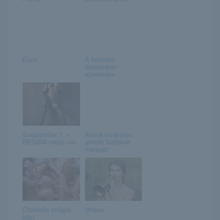
Eszti
A kedvenc
fotelomban
szeretném
Szeptember 7. –
Aliana kislányos,
REGINA napja van
göndör fürtjeivel
megigéz
Chantelle virágok
Milana
közt