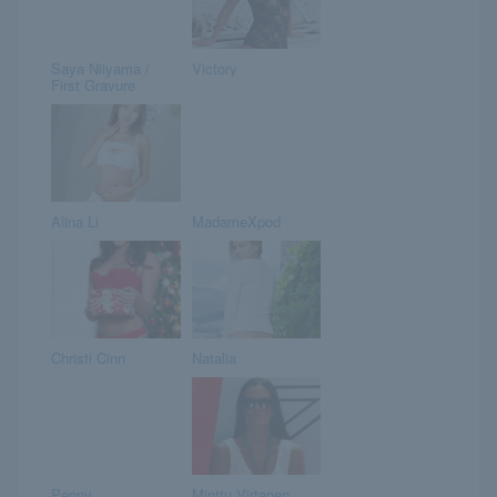
Saya Niiyama /
Victory
First Gravure
Alina Li
MadameXpod
Christi Cinn
Natalia
Penny
Minttu Virtanen