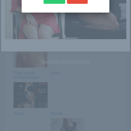
Elite csaj
Minami Kojima /
Can you come
here! / Gallery 004
Powered by
WordPress Popup
Fiatal lányok
Likka
meztelen képei
Vesna
Bianca