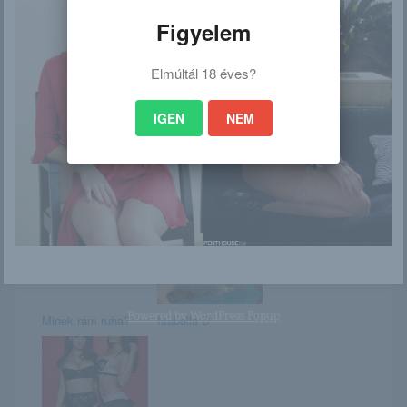
Figyelem
Elmúltál 18 éves?
Október 15. –
Juliett Lea
TERÉZ napja van
IGEN
NEM
Molly
Vivienn
Powered by
WordPress Popup
Minek rám ruha?
Isabella D