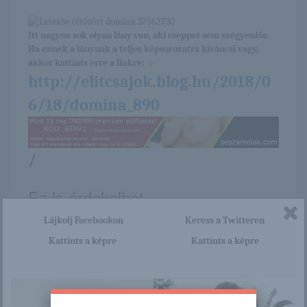
Itt nagyon sok olyan lány van, aki cseppet sem szégyenlős.
Ha ennek a lánynak a teljes képsorozatra kíváncsi vagy,
akkor kattints erre a linkre: -:-
http://elitcsajok.blog.hu/2018/0
6/18/domina_890
/
Ez is érdekelhet
Lájkolj Facebookon
Keress a Twitteren
Kattints a képre
Kattints a képre
Rita
Freya