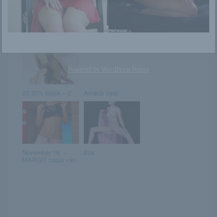
Mia Malkova
Anya Ivy
Powered by
WordPress Popup
33,33% black – 2
Amatőr csaj
November 16. –
Ilze
MARGIT napja van