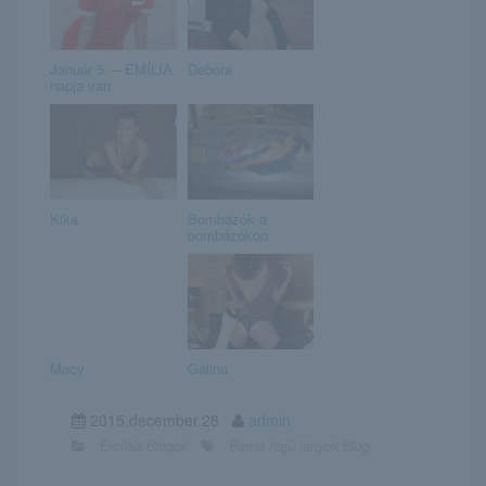
Január 5. – EMÍLIA
Debora
napja van
Kika
Bombázók a
bombázókon
Macy
Galina
2015.december.28
admin
Erotika Blogok
Barna hajú lányok Blog