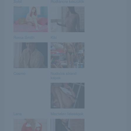
Sybil
Rúdtáncra készülök
Roma Smith
Kiki
Cosmo
Nudistra strand
képek
Lena
Meztelen feleségek