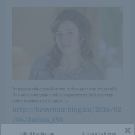
Itt nagyon sok olyan lány van, aki cseppet sem szégyenlős.
Ha ennek a lánynak a teljes képsorozatra kíváncsi vagy,
akkor kattints erre a linkre: -:-
http://browhair.blog.hu/2016/02
/04/davina_194
Lájkolj Facebookon
Keress a Twitteren