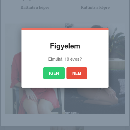
/
Kattints a képre
Kattints a képre
Ez is érdekelhet
Figyelem
Elmúltál 18 éves?
Janine
Unalmas ez a nap,
kéjelgek kicsit
IGEN
NEM
Zara
„Még nem volt
olyan SMA-s, aki
az állásra készült
...