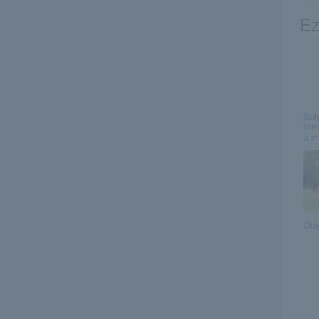
Ez
Súl
tört
a m
Od