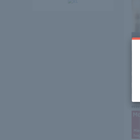
Itt 
erre 