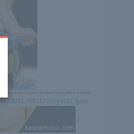
a teljes képsorozatra kíváncsi vagy, akkor kattints
hu/2016/02/17/crystal_lynx
/