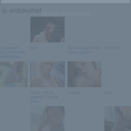
 is érdekelhet
Powered by
WordPress Popup
yos baleset
Bea
Deni és Gabi sétára
Kínai trió
ént: riasztották
indul a parton
entőhelikop...
y
Vamp a 80-as
Caprice
Julie
évekből: Jeanne
Fine