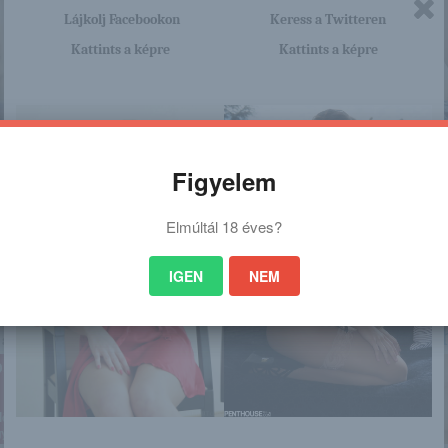
Lájkolj Facebookon
Keress a Twitteren
Kattints a képre
Kattints a képre
Figyelem
Elmúltál 18 éves?
IGEN
NEM
nagyon sok olyan lány van, aki cseppet sem szégyenlős. Ha ennek a lánynak 
http://ajoedesanyadbelulrol.blog.
a linkre: -:-