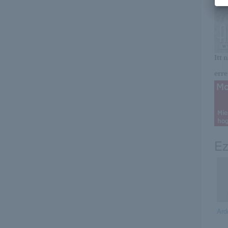
Itt 
erre 
Ez
Ard