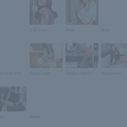
a
小雪 Snow
Aelita
Macy
n háttér előtt
Sophia Lares
Madison Walker
Alisa Amore
ger
Megan