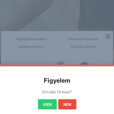
Lájkolj Facebookon
Keress a Twitteren
Kattints a képre
Kattints a képre
Figyelem
Elmúltál 18 éves?
IGEN
NEM