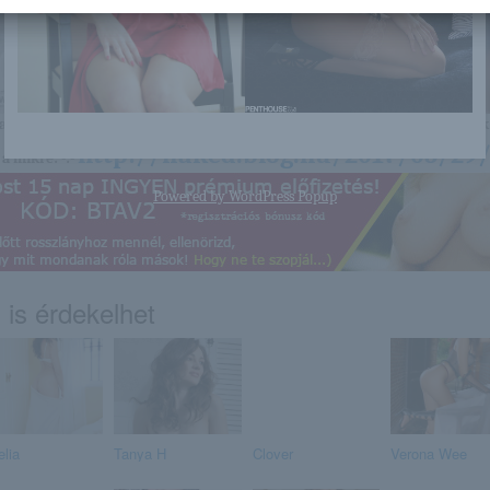
nagyon sok olyan lány van, aki cseppet sem szégyenlős. Ha ennek a lánynak 
http://naked.blog.hu/2017/05/29/
a linkre: -:-
Powered by
WordPress Popup
 is érdekelhet
elia
Tanya H
Clover
Verona Wee