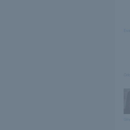
Ev
Ódo
Gin