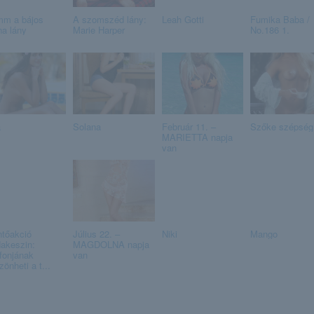
mm a bájos
A szomszéd lány:
Leah Gotti
Fumika Baba /
na lány
Marie Harper
No.186 1.
a
Solana
Február 11. –
Szőke szépség
MARIETTA napja
van
tőakció
Július 22. –
Niki
Mango
akeszin:
MAGDOLNA napja
efonjának
van
önheti a t...