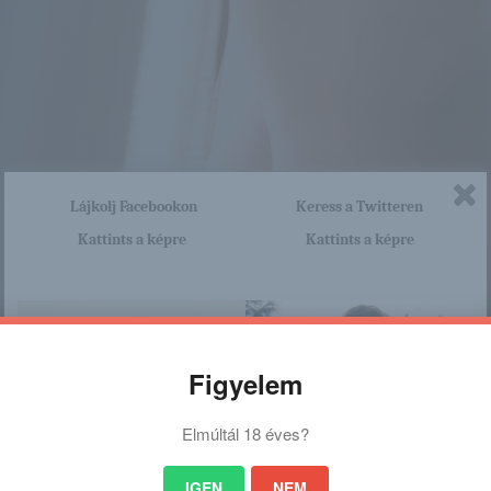
Lájkolj Facebookon
Keress a Twitteren
Kattints a képre
Kattints a képre
Figyelem
Elmúltál 18 éves?
IGEN
NEM