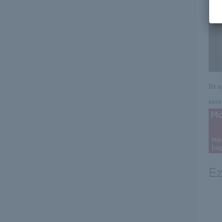
Itt 
erre 
Ez