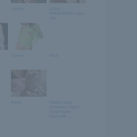
Loraine
Július 1. –
ANNAMÁRIA napja
van
Chems
Nata
Katey
Ferenc pápa
temetése: végső
nyughelyére
helyezték ...