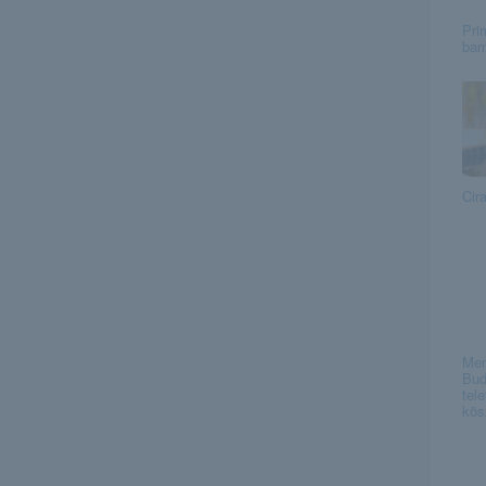
Pri
bar
Cir
Men
Bud
tel
kösz