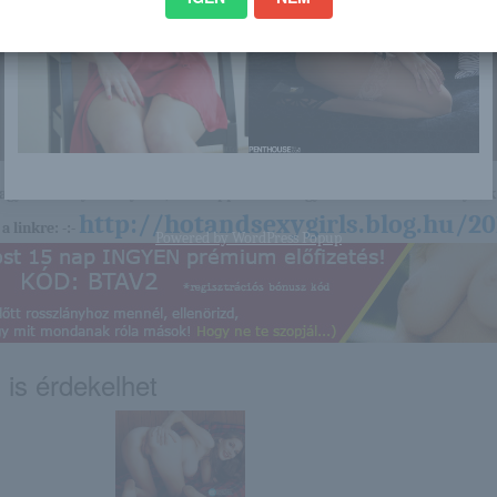
nagyon sok olyan lány van, aki cseppet sem szégyenlős. Ha ennek a lánynak 
http://hotandsexygirls.blog.hu/2
a linkre: -:-
Powered by
WordPress Popup
 is érdekelhet