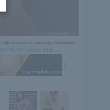
a teljes képsorozatra kíváncsi vagy, akkor kattints
016/05/04/chloe_810
/