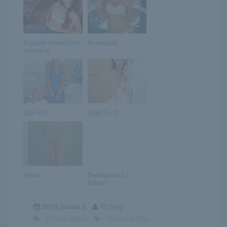
A pucér venezuelai
Anastasia
taxislány
Lola Krit
苏迪 Su Di
Alexa
Beolajoznád a
hátam?
2016.január.6
RLblog
Erotika Blogok
Elitcsajok Blog