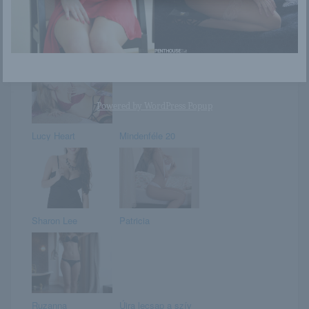
Csilla és a
Tania Raymonde
hintabuborék
Powered by
WordPress Popup
Lucy Heart
Mindenféle 20
Sharon Lee
Patricia
Ruzanna
Újra lecsap a szív