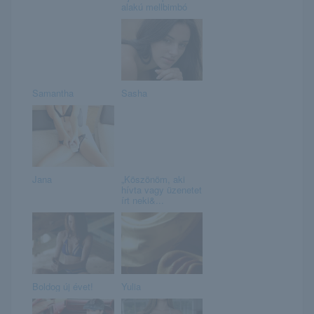
alakú mellbimbó
Samantha
Sasha
Jana
„Köszönöm, aki
hívta vagy üzenetet
írt neki&...
Boldog új évet!
Yulia