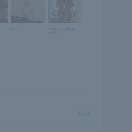
n
Damn
Fuck you gruppi
szelfi
Jody