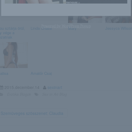
Powered by
WordPress Popup
ou sztárja örül,
Linda Chase
Mary
Jessyca Wilso
y vége a
ozatnak
alisa
Amatőr Csaj
2015.december.14
sexinart
Erotika Blogok
Sex in Art Blog
Szemüveges szösszenet: Claudia