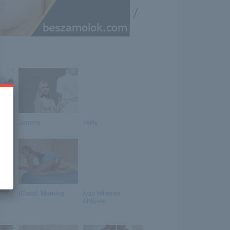
/
Jemmy
Holly
(Good) Morning
Iwia téliesen
öltözve