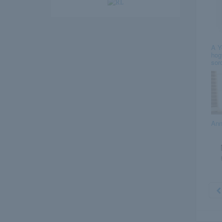
A Y
hog
sor
Ann