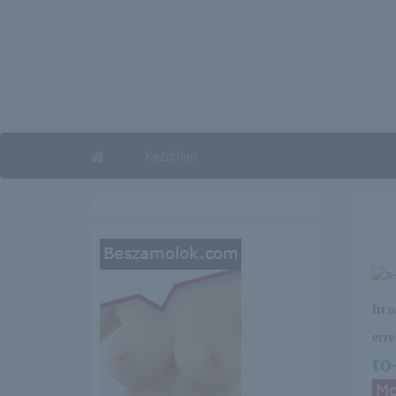
Kezdőlap
Itt 
erre 
to