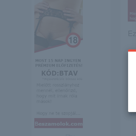
Ez
Ma
Isa