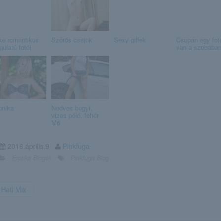
ke romantikus
Szőrös csajok
Sexy giffek
Csupán egy fot
gulatú fotói
van a szobába
onika
Nedves bugyi,
vizes póló, fehér
M6
2016.április.9
Pinkfuga
Erotika Blogok
Pinkfuga Blog
Heti Mix