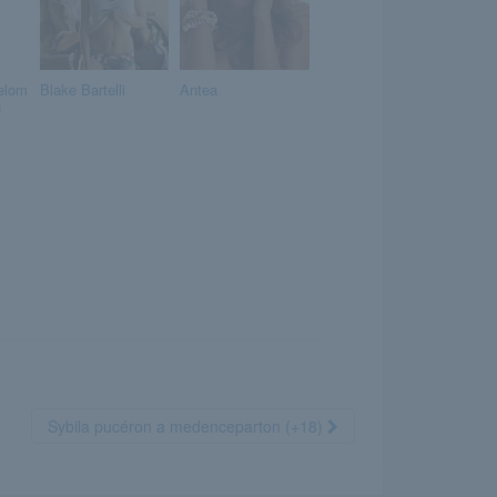
elom
Blake Bartelli
Antea
n
Sybila pucéron a medenceparton (+18)