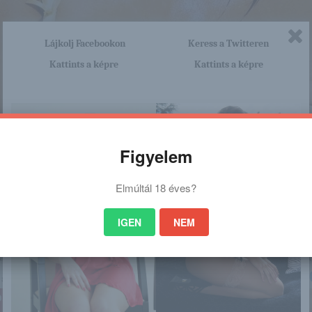
Lájkolj Facebookon
Keress a Twitteren
Kattints a képre
Kattints a képre
Figyelem
Elmúltál 18 éves?
IGEN
NEM
nagyon sok olyan lány van, aki cseppet sem szégyenlős. Ha ennek a lánynak 
http://pinkfuga.blog.hu/2016/04/
a linkre: -:-