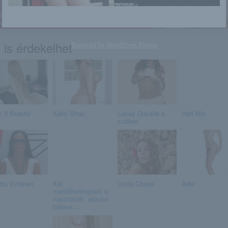
 is érdekelhet
Powered by
WordPress Popup
3 Beauty
Kelsi Shay
Lacey Duvalle a
Heti Mix
széken
ttu Virtanen
Két
Linda Chase
Adel
mentőhelikoptert is
riasztottak, akkora
balese...