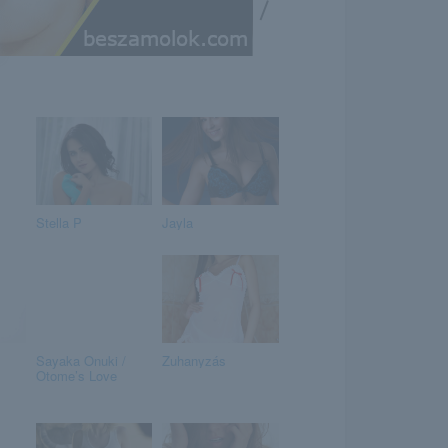
/
Stella P
Jayla
Sayaka Onuki /
Zuhanyzás
Otome’s Love