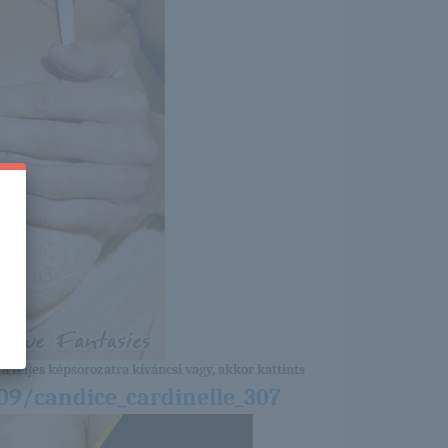
a teljes képsorozatra kíváncsi vagy, akkor kattints
09/candice_cardinelle_307