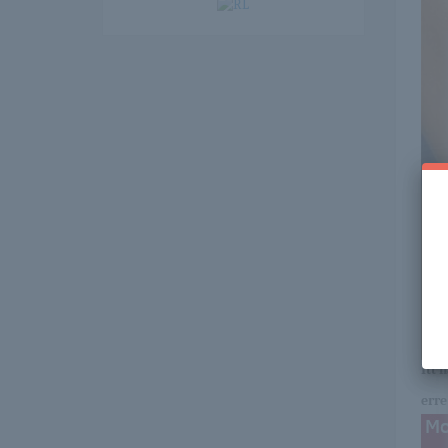
Itt 
erre 