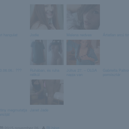
ri hangulat
Jodie
Malena nedves
Ártatlan arcú tin
0.06.06.: ???
Ruhában, és ruha
Július 27. – OLGA
Gabriella Paltr
nélkül
napja van
pornósztár
tiny megmutatja
Janet Jade
nciját
2015.november.26
RLblog