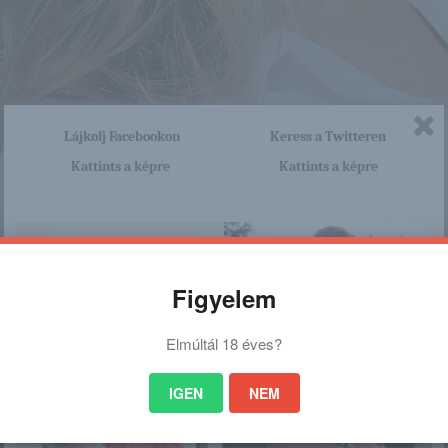
Lájkolj Facebookon
Keress a Twitteren
Kattints a képre
Kattints a képre
Figyelem
Elmúltál 18 éves?
IGEN
NEM