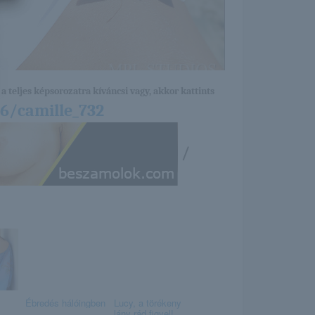
a teljes képsorozatra kíváncsi vagy, akkor kattints
6/camille_732
/
Ébredés hálóingben
Lucy, a törékeny
lány rád figyel!