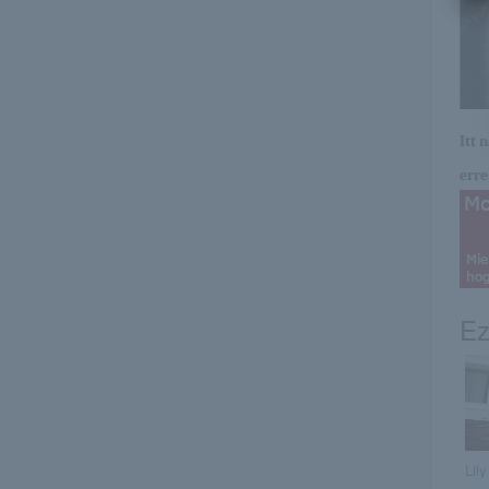
Itt 
erre 
Ez
Lily