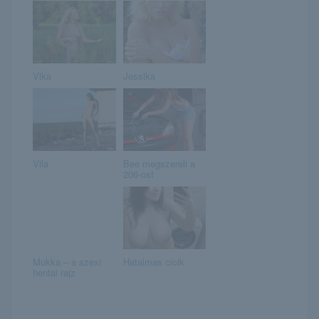
Vika
Jessika
Vila
Bee megszereli a
206-ost
Mukka – a szexi
Hatalmas cicik
hentai rajz