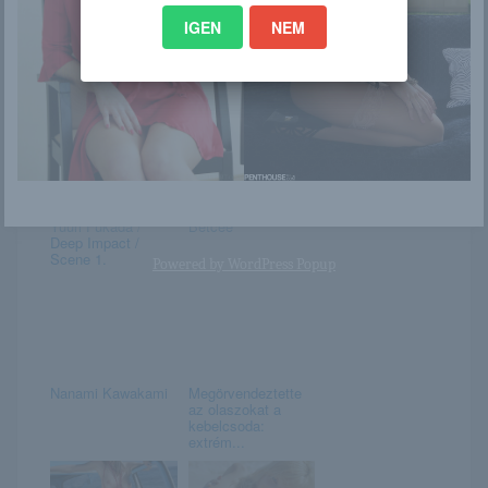
IGEN
NEM
Nóra
Destiny
punciválogatás
Yuuri Fukada /
Betcee
Deep Impact /
Scene 1.
Powered by
WordPress Popup
Nanami Kawakami
Megörvendeztette
az olaszokat a
kebelcsoda:
extrém...