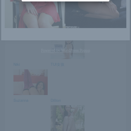
Yana kis kék
Cosmo
ruhában
Powered by
WordPress Popup
Niki
TUI女孩
Suzanna
Dillion