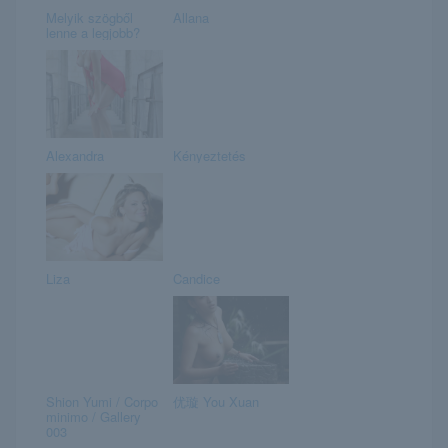
Melyik szögből
Allana
lenne a legjobb?
Alexandra
Kényeztetés
Liza
Candice
Shion Yumi / Corpo
优璇 You Xuan
minimo / Gallery
003