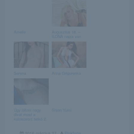
Amelie
Augusztus 18. –
ILONA napja van
Serena
Anna Grigorenko
Úgy látom nagy
Shion Yumi
divat most a
kulcscsont tetkó 2.
2016.március.27
Pinkfuga