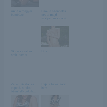
Anita a magyar
Csak a szentlélek
bombázó
tartja: majd
szétpattan az apró
...
Sintaya csábos
Lina
arab idomai
Zápor, zivatar és
Raja a bájos fiatal
jégeső, a héten
lány
bármi előfordulh...