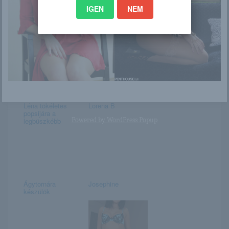
IGEN
NEM
Igézően szexi
苏迪 Su Di
szőke
Léna tökéletes
Lorena B
popsijára a
Powered by
WordPress Popup
legbüszkébb
Ágytornára
Josephine
készülök