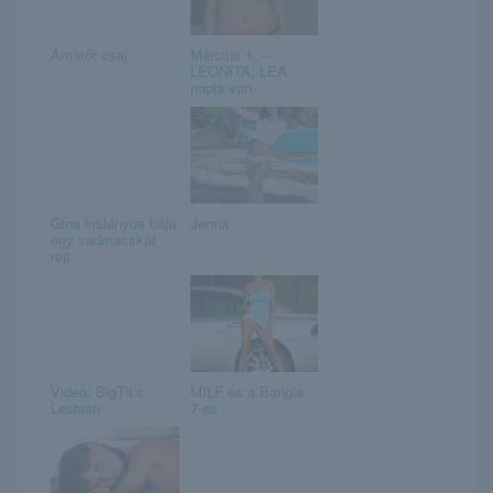
Amatőr csaj
Március 1. –
LEONITA, LEA
napja van
Gina kislányos bája
Jenna
egy vadmacskát
rejt
Videó: BigTit’s
MILF és a Bangle
Lesbian
7-es