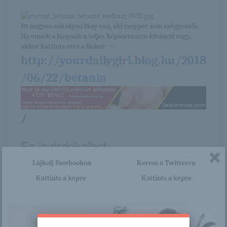
Itt nagyon sok olyan lány van, aki cseppet sem szégyenlős.
Ha ennek a lánynak a teljes képsorozatra kíváncsi vagy,
akkor kattints erre a linkre: -:-
http://yourdailygirl.blog.hu/2018
/06/22/betania
/
Ez is érdekelhet
Lájkolj Facebookon
Keress a Twitteren
Kattints a képre
Kattints a képre
Inga
Molly