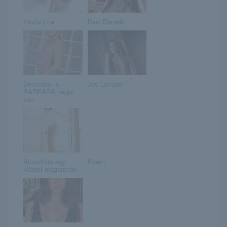
Kaylani Lei
Dani Daniels
December 4. –
Joy Lamore
BARBARA napja
van
Álmodtam egy
Karen
világot magamnak