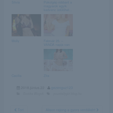
Silvia
Pokolgép robbant a
magyarok egyik
kedvenc üdülőhel...
Molly
Február 25. –
VANDA napja van
Cecilia
Zita
2018.június.22
gezenguz123
Erotika Blogok
yourdailygirl.blog.hu
Tori
Alison rajong a gyors verdákért