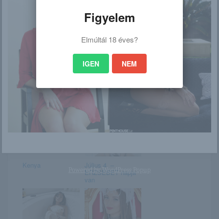
Figyelem
Elmúltál 18 éves?
Yasmi
Soleil
IGEN
NEM
Szeretek locsizni
Maria Antonella
Kenya
Július 4. –
Powered by
WordPress Popup
ERZSÉBET napja
van