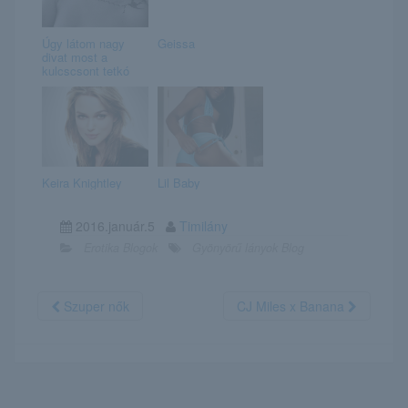
Úgy látom nagy
Geissa
divat most a
kulcscsont tetkó
Keira Knightley
Lil Baby
2016.január.5
Timilány
Erotika Blogok
Gyönyörű lányok Blog
Szuper nők
CJ Miles x Banana