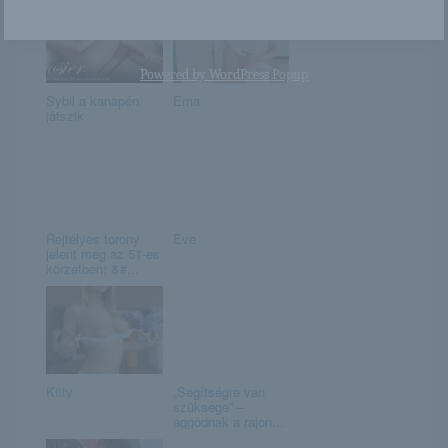
Powered by
WordPress Popup
Sybil a kanapén
Erna
játszik
Rejtélyes torony
Eve
jelent meg az 51-es
körzetben: &#...
Kitty
„Segítségre van
szüksége” –
aggódnak a rajon...