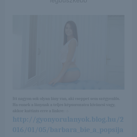
Itt nagyon sok olyan lány van, aki cseppet sem szégyenlős.
Ha ennek a lánynak a teljes képsorozatra kíváncsi vagy,
akkor kattints erre a linkre: -:-
http://gyonyorulanyok.blog.hu/2
016/01/05/barbara_bie_a_popsija