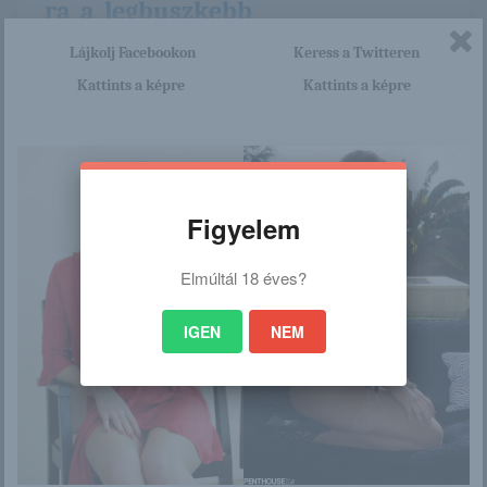
ra_a_legbuszkebb
Lájkolj Facebookon
Keress a Twitteren
Kattints a képre
Kattints a képre
/
Ez is érdekelhet
Figyelem
Elmúltál 18 éves?
Január 29. – ADÉL
Leilani Leeane
napja van
IGEN
NEM
Beau
Június 20. – DINA
napja van