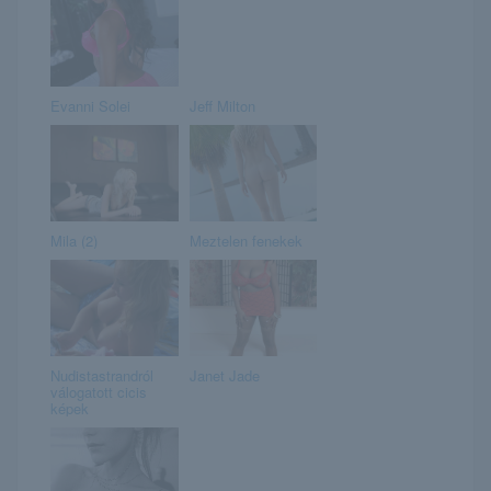
Evanni Solei
Jeff Milton
Mila (2)
Meztelen fenekek
Nudistastrandról
Janet Jade
válogatott cicis
képek