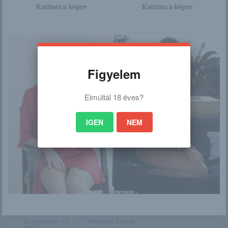
Kattints a képre
Kattints a képre
Ez is érdekelhet
Figyelem
Nudista strand
Zoey és Elisa
válogatás
Elmúltál 18 éves?
IGEN
NEM
Amatőr Csaj
Nadine
Szeptember 12. –
Menczer Tamás