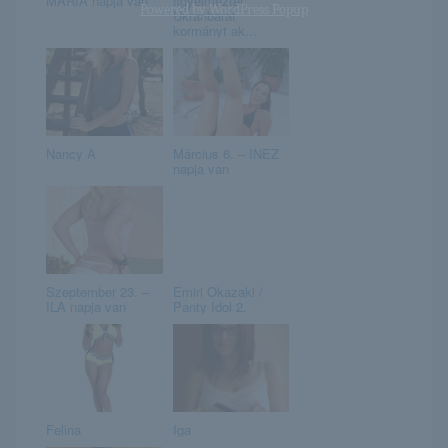
MÁRIA napja van
figyelmeztet:
Powered by
WordPress Popup
Ukránbarát
kormányt ak...
Nancy A
Március 6. – INEZ
napja van
Szeptember 23. –
Emiri Okazaki /
ILA napja van
Panty Idol 2.
Felina
Iga