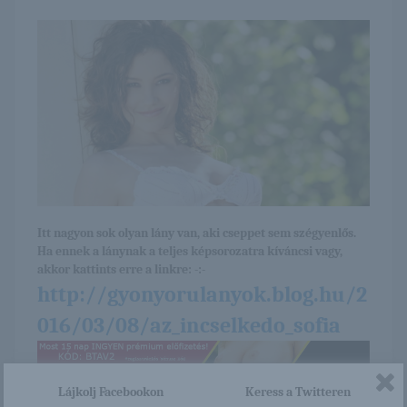
Itt nagyon sok olyan lány van, aki cseppet sem szégyenlős.
Ha ennek a lánynak a teljes képsorozatra kíváncsi vagy,
akkor kattints erre a linkre: -:-
http://gyonyorulanyok.blog.hu/2
016/03/08/az_incselkedo_sofia
Lájkolj Facebookon
Keress a Twitteren
/