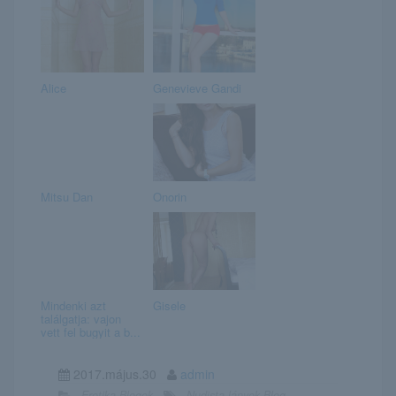
Alice
Genevieve Gandi
Mitsu Dan
Onorin
Mindenki azt
Gisele
találgatja: vajon
vett fel bugyit a b...
2017.május.30
admin
Erotika Blogok
Nudista lányok Blog