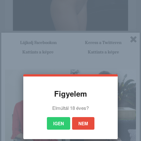
Itt nagyon sok olyan lány van, aki cseppet sem szégyenlős.
Lájkolj Facebookon
Keress a Twitteren
Ha ennek a lánynak a teljes képsorozatra kíváncsi vagy,
Kattints a képre
Kattints a képre
akkor kattints erre a linkre: -:-
http://nudistalanyok.blog.hu/20
17/05/30/az_enekesno_737
Figyelem
/
Elmúltál 18 éves?
Ez is érdekelhet
IGEN
NEM