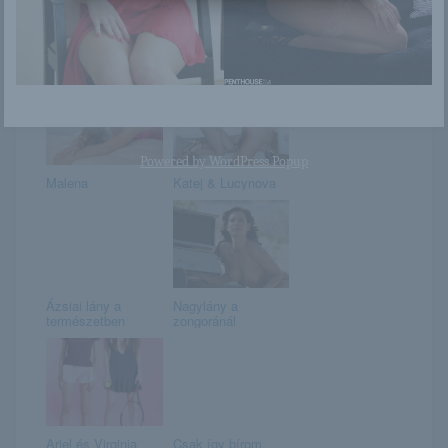
Tanya Tate
Mady szexi
vörösben
Powered by
WordPress Popup
Malena
Katej & Lucynova
Ázsiai lány a
Nagylány a
természetben
zongoránál
Ariel és Virginia
Csak így bírom