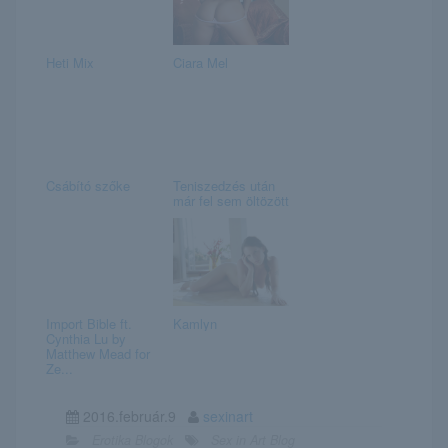
Heti Mix
Ciara Mel
Csábító szőke
Teniszedzés után
már fel sem öltözött
Import Bible ft.
Kamlyn
Cynthia Lu by
Matthew Mead for
Ze...
2016.február.9
sexinart
Erotika Blogok
Sex in Art Blog