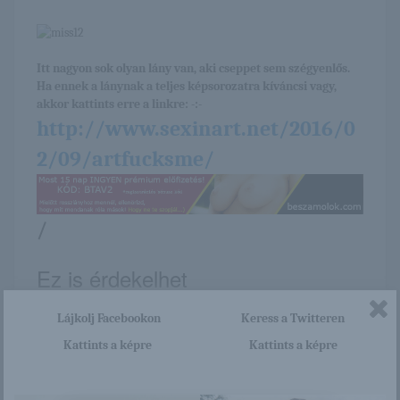
Itt nagyon sok olyan lány van, aki cseppet sem szégyenlős.
Ha ennek a lánynak a teljes képsorozatra kíváncsi vagy,
akkor kattints erre a linkre: -:-
http://www.sexinart.net/2016/0
2/09/artfucksme/
/
Ez is érdekelhet
Lájkolj Facebookon
Keress a Twitteren
Kattints a képre
Kattints a képre
Amy Latina
Mia Malkova