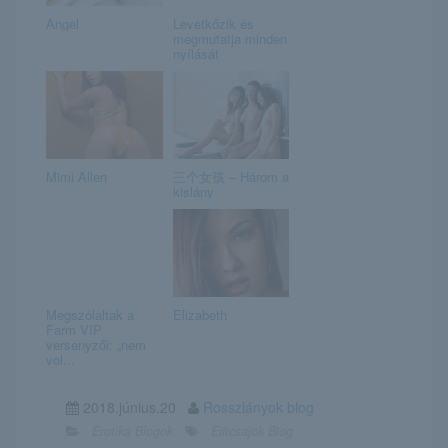
Angel
Levetkőzik és
megmutatja minden
nyílását
Mimi Allen
三个女孩 – Három a
kislány
Megszólaltak a
Elizabeth
Farm VIP
versenyzői: „nem
vol...
2018.június.20
Rosszlányok blog
Erotika Blogok
Elitcsajok Blog