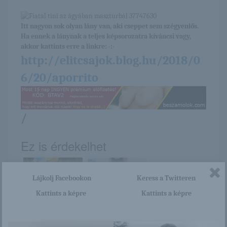
Itt nagyon sok olyan lány van, aki cseppet sem szégyenlős.
Ha ennek a lánynak a teljes képsorozatra kíváncsi vagy,
akkor kattints erre a linkre: -:-
http://elitcsajok.blog.hu/2018/0
6/20/aporrito
/
Ez is érdekelhet
Lájkolj Facebookon
Keress a Twitteren
Kattints a képre
Kattints a képre
Jenaya
Katherine